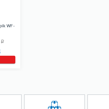
pik WF-
Е