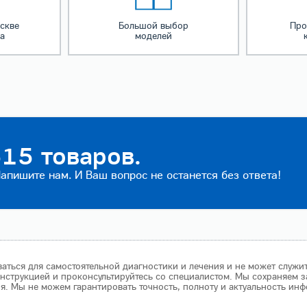
скве
Большой выбор
Про
за
моделей
15 товаров.
пишите нам. И Ваш вопрос не останется без ответа!
аться для самостоятельной диагностики и лечения и не может служи
нструкцией и проконсультируйтесь со специалистом. Мы сохраняем з
 Мы не можем гарантировать точность, полноту и актуальность инф